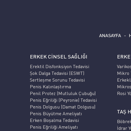
ANASAYFA
ERKEK CİNSEL SAĞLIĞI
ERKE
Erektil Disfonksiyon Tedavisi
Varikos
Şok Dalga Tedavisi (ESWT)
Mikro 
Sertleşme Sorunu Tedavisi
Erkekle
Penis Kalınlaştırma
Mikros
Penil Protez (Mutluluk Çubuğu)
Rosi Yö
Penis Eğriliği (Peyronie) Tedavisi
Penis Dolgusu (Damat Dolgusu)
TAŞ H
Penis Büyütme Ameliyatı
Erken Boşalma Tedavisi
Böbrek
Penis Eğriliği Ameliyatı
İdrar Y