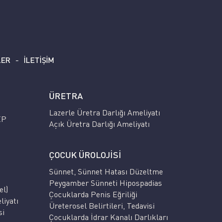
LER
İLETİŞİM
ÜRETRA
Lazerle Üretra Darlığı Ameliyatı
EP
Açık Üretra Darlığı Ameliyatı
ÇOCUK ÜROLOJİSİ
Sünnet, Sünnet Hatası Düzeltme
Peygamber Sünneti Hipospadias
el)
Çocuklarda Penis Eğriliği
liyatı
Üreterosel Belirtileri, Tedavisi
si
Çocuklarda İdrar Kanalı Darlıkları