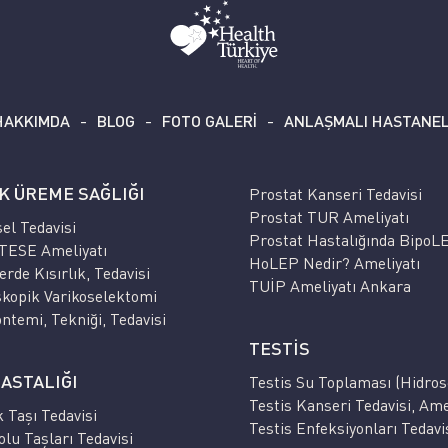
HAKKIMDA
BLOG
FOTO GALERİ
ANLAŞMALI HASTANE
K ÜREME SAĞLIĞI
Prostat Kanseri Tedavisi
Prostat TUR Ameliyatı
el Tedavisi
Prostat Hastalığında BipoL
TESE Ameliyatı
HoLEP Nedir? Ameliyatı
rde Kısırlık, Tedavisi
TUİP Ameliyatı Ankara
kopik Varikoselektomi
ntemi, Tekniği, Tedavisi
TESTİS
ASTALIĞI
Testis Su Toplaması (Hidros
Testis Kanseri Tedavisi, Ame
 Taşı Tedavisi
Testis Enfeksiyonları Tedavi
olu Taşları Tedavisi