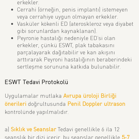
erkekler.
Cerrahi (örneğin, penis implantı) istemeyen
veya cerrahiye uygun olmayan erkekler.
Vasküler kökenli ED (ateroskleroz veya diyabet
gibi sorunlardan kaynaklanan).
Peyronie hastalığı nedeniyle ED’si olan
erkekler, çünkü ESWT, plak tabakasını
parçalayarak dağıtabilir ve kan akışını
arttırarak Peyroni hastalığının beraberindeki
sertleşme sorununa katkıda bulunabilir.
ESWT Tedavi Protokolü
Uygulamalar mutlaka
Avrupa üroloji Birliği
önerileri
doğrultusunda
Penil Doppler ultrason
kontrolünde yapılmalıdır.
a)
Sıklık ve Seanslar
Tedavi genellikle 6 ila 12
seanslık bir dizi içerir, bu seanslar genellikle
5-7