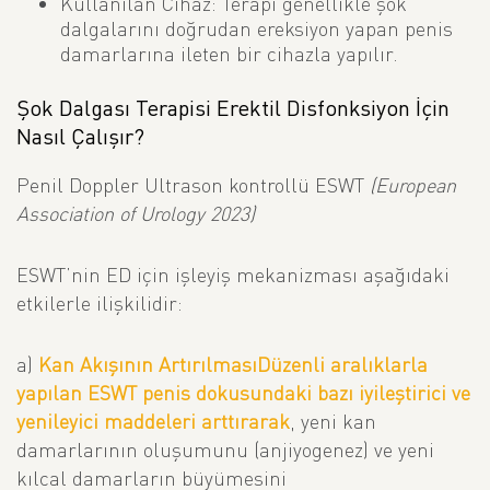
Kullanılan Cihaz:
Terapi genellikle şok
dalgalarını doğrudan
ereksiyon yapan penis
damarlarına
ileten bir cihazla yapılır.
Şok Dalgası Terapisi Erektil Disfonksiyon İçin
Nasıl Çalışır?
Penil Doppler Ultrason kontrollü ESWT
(European
Association of Urology 2023)
ESWT’nin ED için işleyiş mekanizması aşağıdaki
etkilerle ilişkilidir:
a)
Kan Akışının Artırılması
Düzenli aralıklarla
yapılan ESWT penis dokusundaki bazı iyileştirici ve
yenileyici maddeleri arttırarak
, yeni kan
damarlarının oluşumunu (anjiyogenez) ve yeni
kılcal damarların büyümesini