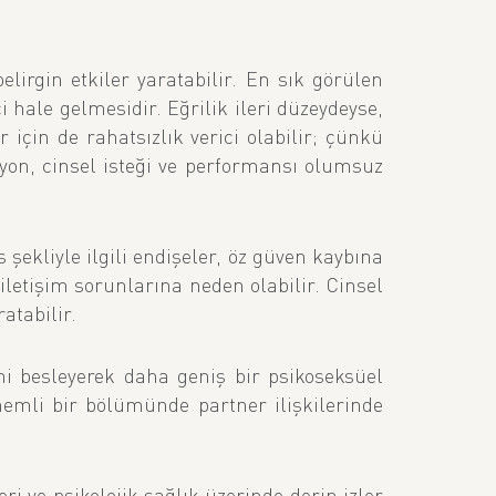
lirgin etkiler yaratabilir. En sık görülen
ci hale gelmesidir. Eğrilik ileri düzeydeyse,
için de rahatsızlık verici olabilir; çünkü
ksiyon, cinsel isteği ve performansı olumsuz
s şekliyle ilgili endişeler, öz güven kaybına
 iletişim sorunlarına neden olabilir. Cinsel
atabilir.
ini besleyerek daha geniş bir psikoseksüel
nemli bir bölümünde partner ilişkilerinde
eri ve psikolojik sağlık üzerinde derin izler