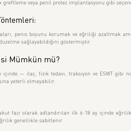
 + greftleme veya penil protez implantasyonu gibi seçe
öntemleri:
ları, penis boyunu korumak ve eğriliği azaltmak amac
düzelme sağlayabildiğini göstermiştir.
visi Mümkün mü?
çinde — ilaç, fizik tedavi, traksiyon ve ESWT gibi non
ına yeterli olmayabilir.
kut fazı olarak adlandırılan ilk 6-18 ay içinde eğrili
ğrilik genellikle sabitlenir.