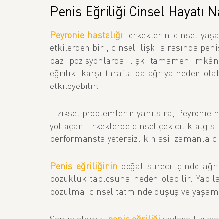
Penis Eğriliği Cinsel Hayatı N
Peyronie hastalığı
, erkeklerin cinsel yaş
etkilerden biri, cinsel ilişki sırasında pen
bazı pozisyonlarda ilişki tamamen imkânsı
eğrilik, karşı tarafta da ağrıya neden olab
etkileyebilir.
Fiziksel problemlerin yanı sıra, Peyronie ha
yol açar. Erkeklerde cinsel çekicilik algıs
performansta yetersizlik hissi, zamanla ci
Penis eğriliğinin
doğal süreci içinde ağrı,
bozukluk tablosuna neden olabilir. Yapıl
bozulma, cinsel tatminde düşüş ve yaşam 
Sonuç olarak,
penis eğriliği
sadece fiziksel