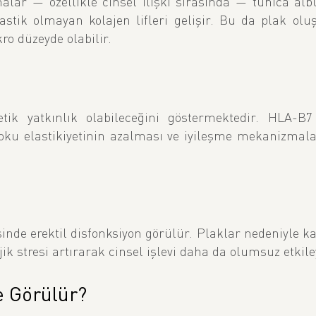
malar — özellikle cinsel ilişki sırasında — tunica alb
stik olmayan kolajen lifleri gelişir. Bu da plak ol
ro düzeyde olabilir.
tik yatkınlık olabileceğini göstermektedir. HLA-B7 
e doku elastikiyetinin azalması ve iyileşme mekanizmal
inde erektil disfonksiyon görülür. Plaklar nedeniyle k
k stresi artırarak cinsel işlevi daha da olumsuz etkiley
e Görülür?