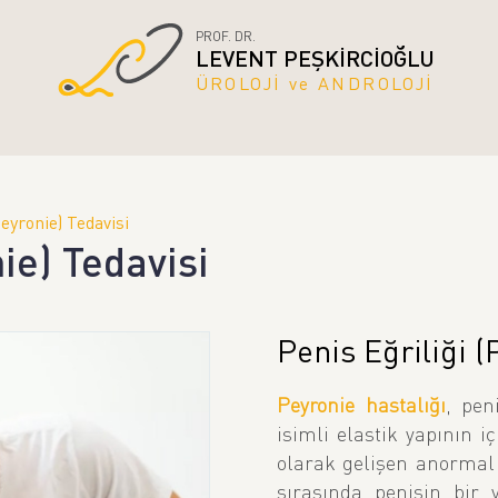
PROF. DR.
LEVENT PEŞKİRCİOĞLU
ÜROLOJİ ve ANDROLOJİ
peyronie) Tedavisi
ie) Tedavisi
Penis Eğriliği 
Peyronie hastalığı
, pen
isimli elastik yapının 
olarak gelişen anormal 
sırasında penisin bir 