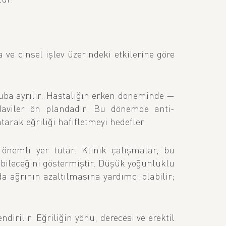
a ve cinsel işlev üzerindeki etkilerine göre
ruba ayrılır. Hastalığın erken döneminde —
edaviler ön plandadır. Bu dönemde anti-
rak eğriliği hafifletmeyi hedefler.
) önemli yer tutar. Klinik çalışmalar, bu
bileceğini göstermiştir. Düşük yoğunluklu
a ağrının azaltılmasına yardımcı olabilir;
dirilir. Eğriliğin yönü, derecesi ve erektil