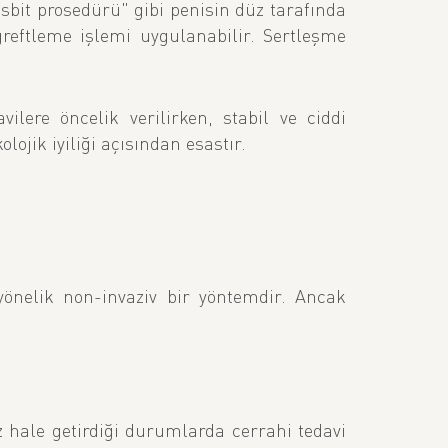
esbit prosedürü" gibi penisin düz tarafında
greftleme işlemi uygulanabilir. Sertleşme
lere öncelik verilirken, stabil ve ciddi
ojik iyiliği açısından esastır.
önelik non-invaziv bir yöntemdir. Ancak
ız hale getirdiği durumlarda cerrahi tedavi