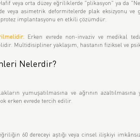
 Hafif veya orta düzey eğriliklerde "plikasyon" ya da "N
rde veya asimetrik deformitelerde plak eksizyonu ve 
 protez implantasyonu en etkili çözümdür.
ilmelidir.
Erken evrede non-invaziv ve medikal tedavi
r. Multidisipliner yaklaşım, hastanın fiziksel ve psikol
mleri Nelerdir?
lakların yumuşatılmasına ve ağrının azaltılmasına y
çok erken evrede tercih edilir.
eğriliğin 60 dereceyi aştığı veya cinsel ilişkiyi imkâns