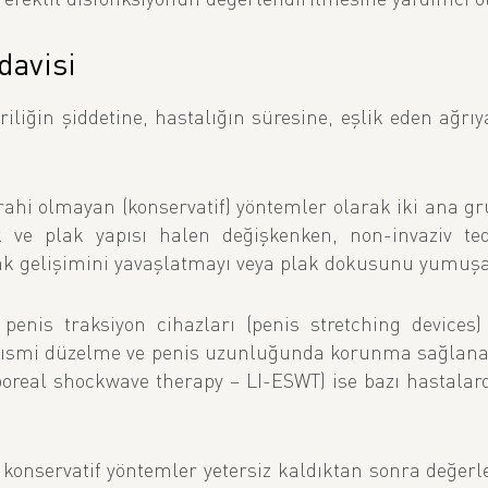
davisi
iliğin şiddetine, hastalığın süresine, eşlik eden ağrıy
rahi olmayan (konservatif) yöntemler olarak iki ana g
ik ve plak yapısı halen değişkenken, non-invaziv t
k gelişimini yavaşlatmayı veya plak dokusunu yumuşata
penis traksiyon cihazları (penis stretching devices
e kısmi düzelme ve penis uzunluğunda korunma sağlana
rporeal shockwave therapy – LI-ESWT) ise bazı hastalard
e konservatif yöntemler yetersiz kaldıktan sonra değerlen