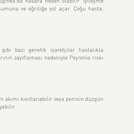
uginea'da hasara neden olabilir. İyileşme
uşumuna ve eğriliğe yol açar. Çoğu hasta,
gibi bazı genetik işaretçiler hastalıkla
arının zayıflaması nedeniyle Peyronie riski
an akımı kısıtlanabilir veya penisin düzgün
ebilir.